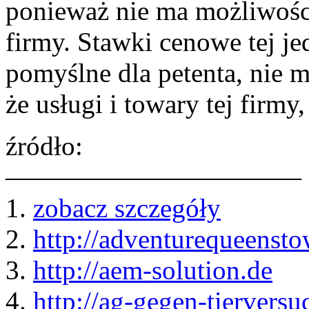
ponieważ nie ma możliwości
firmy. Stawki cenowe tej je
pomyślne dla petenta, nie m
że usługi i towary tej firmy,
źródło:
———————————
1.
zobacz szczegóły
2.
http://adventurequeenst
3.
http://aem-solution.de
4.
http://ag-gegen-tierversu